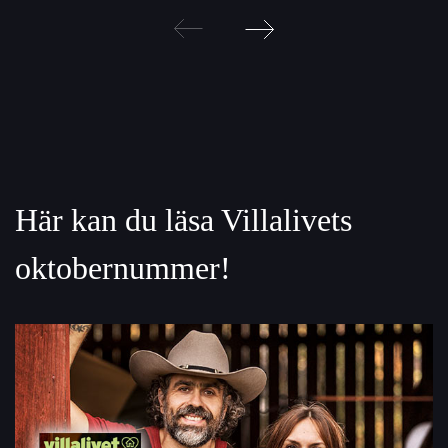
Post
navigation
Här kan du läsa Villalivets
oktobernummer!