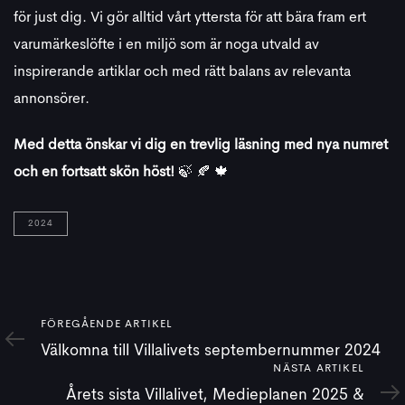
för just dig. Vi gör alltid vårt yttersta för att bära fram ert
varumärkeslöfte i en miljö som är noga utvald av
inspirerande artiklar och med rätt balans av relevanta
annonsörer.
Med detta önskar vi dig en trevlig läsning med nya numret
och en fortsatt skön höst!
🍃 🍂 🍁
2024
Föregående
FÖREGÅENDE ARTIKEL
artikel
Välkomna till Villalivets septembernummer 2024
Nästa
NÄSTA ARTIKEL
artikel
Årets sista Villalivet, Medieplanen 2025 &