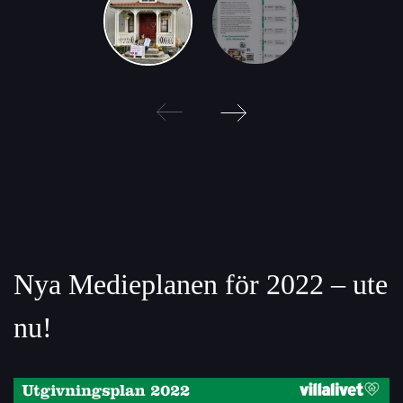
Post
navigation
Nya Medieplanen för 2022 – ute
nu!