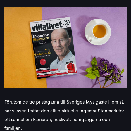
Förutom de tre pristagarna till Sveriges Mysigaste Hem så
har vi även träffat den alltid aktuelle Ingemar Stenmark för
ett samtal om karriären, huslivet, framgångarna och
familjen.