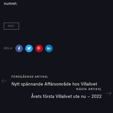
numret.
2021
DELA
Föregående
FÖREGÅENDE ARTIKEL
artikel
Nytt spännande Affärsområde hos Villalivet
Nästa
NÄSTA ARTIKEL
artikel
Årets första Villalivet ute nu – 2022