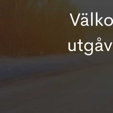
Välko
utgåv